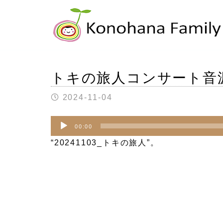
トキの旅人コンサート音
2024-11-04
音
00:00
声
“20241103_トキの旅人”。
プ
レ
ー
ヤ
ー