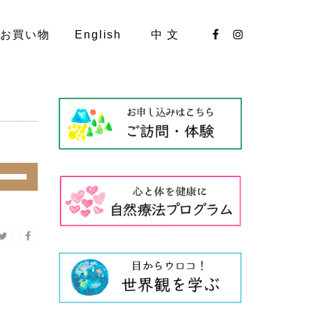
お買い物
English
中 文
ボ
リ
ュ
ー
ム
調
節
に