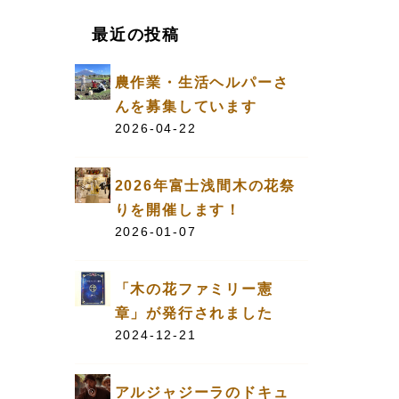
は
最近の投稿
上
下
農作業・生活ヘルパーさ
矢
んを募集しています
印
2026-04-22
キ
ー
を
2026年富士浅間木の花祭
使
りを開催します！
っ
2026-01-07
て
く
「木の花ファミリー憲
だ
章」が発行されました
さ
2024-12-21
い。
アルジャジーラのドキュ