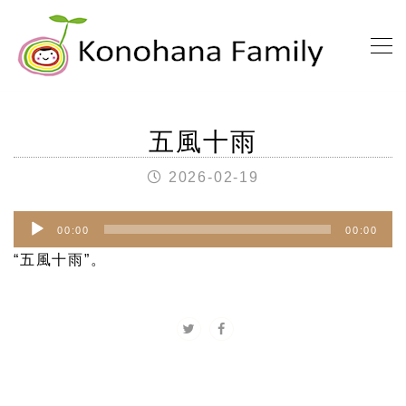
五風十雨
2026-02-19
音
00:00
00:00
声
“五風十雨”。
プ
レ
ー
ヤ
ー